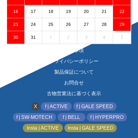
16
17
18
19
20
21
22
23
24
25
26
27
28
29
30
31
1
2
3
4
5
免責事項
プライバシーポリシー
製品保証について
お問合せ
古物営業法に基づく表示
X
f | ACTIVE
f | GALE SPEED
f | SW-MOTECH
f | BELL
f | HYPERPRO
Insta | ACTIVE
Insta | GALE SPEED