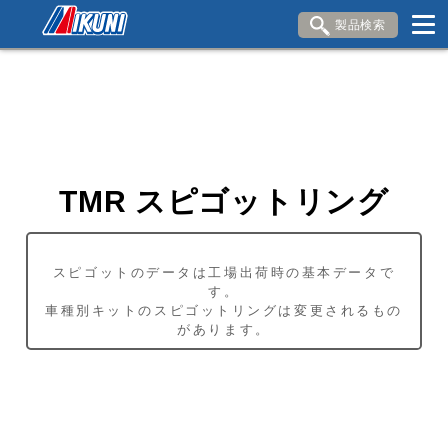
製品検索
ブランド内検索
車種検索
アイテム検索
品番検索
HONDA
YAMAHA
SUZUKI
TMR スピゴットリング
KAWASAKI
DUCATI
スピゴットのデータは工場出荷時の基本データで
す。
車種別キットのスピゴットリングは変更されるもの
閉じる
があります。