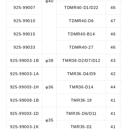
φ40
925-99007
TDMR40-D1/D22
46
28
925-99010
TDMR40-D6
47
3
925-99015
TDMR40-B14
46
2
925-99033
TDMR40-27
46
52
925-99003-1B
φ38
TMR38-D2/D7/D12
43
4
925-99003-1A
TMR36-D4/D9
42
4
925-99003-1H
φ36
TMR36-D14
44
4
925-99008-1B
TMR36-19
41
3
925-99003-1D
TMR35-D6/D11
41
2
φ35
925-99003-1K
TMR35-D1
41
4