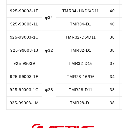
925-99003-1F
TMR34-16/D6/D11
40
3
φ34
925-99003-1L
TMR34-D1
40
4
925-99003-1C
TMR32-D6/D11
38
2
925-99003-1J
φ32
TMR32-D1
38
4
925-99039
TMR32-D16
37
3
925-99003-1E
TMR28-16/D6
34
3
925-99003-1G
φ28
TMR28-D11
38
3
925-99003-1M
TMR28-D1
38
4