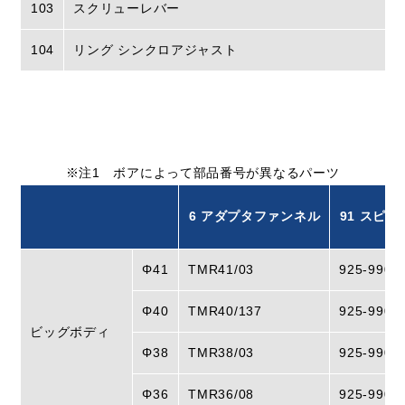
103
スクリューレバー
104
リング シンクロアジャスト
※注1 ボアによって部品番号が異なるパーツ
6 アダプタファンネル
91 スピ
Φ41
TMR41/03
925-9900
Φ40
TMR40/137
925-9900
ビッグボディ
Φ38
TMR38/03
925-9900
Φ36
TMR36/08
925-9900