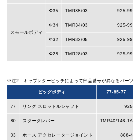
Φ35
TMR35/03
925-9900
Φ34
TMR34/03
925-9900
スモールボディ
Φ32
TMR32/05
925-9900
Φ28
TMR28/03
925-9900
※注2 キャブレターピッチによって部品番号が異なるパーツ
ビッグボディ
77-85-77
77
リング スロットルシャフト
925-1
80
スタータレバー
TMR40/146-1A
93
ホース アクセレータージョイント
888-430