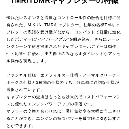
TMR/TDMRキャブレターの特徴
優れたレスポンスと高度なコントロール性の融合を目標に開
発された、MIKUNI TMRキャブレター。往年の名機TMキャ
ブレターの系譜を受け継ぎながら、コンパクトで軽量に進化
したボディーに“ハイパーノズル”を組み込み、さらにレーシ
ングシーンで研ぎ澄まされたキャブレターボディーは動作
性・応答性に優れ、出力向上のみならずダイレクトなアクセ
ル操作を実現します。
ファンネル仕様・エアフィルター仕様・ノーマルクリーナー
ボックス仕様と3種類の仕様のうち、各車両に適切な仕様が
選択されています。
キャブレターの交換はもっとも効果的でコストパフォーマン
スに優れたエンジンパワーアップの手段です。
マフラーの交換と合わせれば、吸排気効率を大幅に向上させ
ることができ、エンジンの持つパワーを最大限に引き出すこ
とができます。