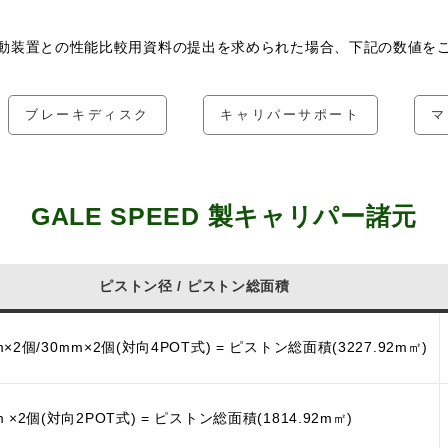
動装置との性能比較用資料の提出を求められた場合、下記の数値を
ブレーキディスク
キャリパーサポート
マ
GALE SPEED 製キャリパー諸元
ピストン径 / ピストン総面積
m×2個/30mm×2個(対向4POT式) = ピストン総面積(3227.92m㎡)
m ×2個(対向2POT式) = ピストン総面積(1814.92m㎡)