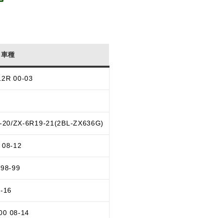
車種
2R 00-03
2-20/ZX-6R19-21(2BL-ZX636G)
 08-12
 98-99
-16
00 08-14