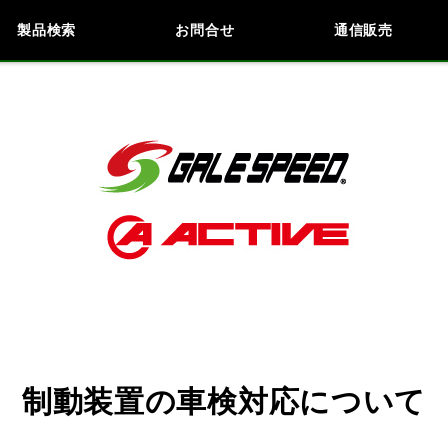
製品検索
お問合せ
通信販売
検索
車種検索
アイテム検索
品番
KAWASAKI
BMW
DUCATI
HARLEY 
閉じる
制動装置の車検対応について