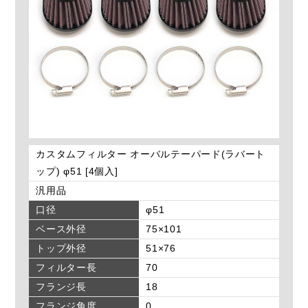
カスタムフィルター オーバルテーパード(ラバート
ップ) φ51 [4個入]
汎用品
口径
φ51
ベース外径
75×101
トップ外径
51×76
フィルター長
70
フランジ長
18
フランジ角度
0