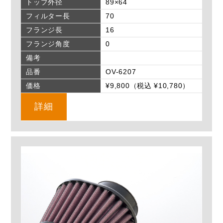
トップ外径
89×64
フィルター長
70
フランジ長
16
フランジ角度
0
備考
品番
OV-6207
価格
¥9,800（税込 ¥10,780）
詳細