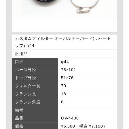
カスタムフィルター オーバルテーパード(ラバート
ップ) φ44
汎用品
口径
φ44
ベース外径
75×101
トップ外径
51×76
フィルター長
70
フランジ長
18
フランジ角度
0
備考
品番
OV-4400
価格
¥6,500（税込 ¥7,150）