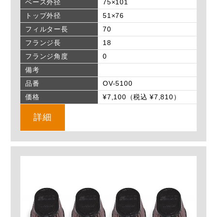
ベース外径
75×101
トップ外径
51×76
フィルター長
70
フランジ長
18
フランジ角度
0
備考
品番
OV-5100
価格
¥7,100（税込 ¥7,810）
詳細