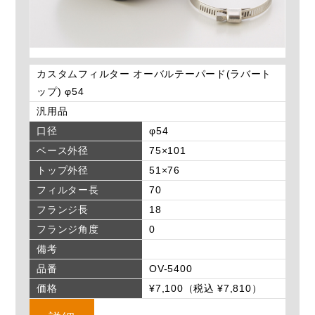
カスタムフィルター オーバルテーパード(ラバート
ップ) φ54
汎用品
口径
φ54
ベース外径
75×101
トップ外径
51×76
フィルター長
70
フランジ長
18
フランジ角度
0
備考
品番
OV-5400
価格
¥7,100（税込 ¥7,810）