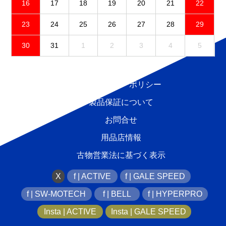
16
17
18
19
20
21
22
23
24
25
26
27
28
29
30
31
1
2
3
4
5
免責事項
プライバシーポリシー
製品保証について
お問合せ
用品店情報
古物営業法に基づく表示
X
f | ACTIVE
f | GALE SPEED
f | SW-MOTECH
f | BELL
f | HYPERPRO
Insta | ACTIVE
Insta | GALE SPEED