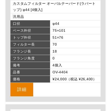
カスタムフィルター オーバルテーパード(ラバート
ップ) φ44 [4個入]
汎用品
口径
φ44
ベース外径
75×101
トップ外径
51×76
フィルター長
70
フランジ長
18
フランジ角度
0
備考
4個入
品番
OV-4404
価格
¥24,000（税込 ¥26,400）
詳細