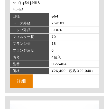
ップ) φ54 [4個入]
汎用品
口径
φ54
ベース外径
75×101
トップ外径
51×76
フィルター長
70
フランジ長
18
フランジ角度
0
備考
4個入
品番
OV-5404
価格
¥26,400（税込 ¥29,040）
詳細