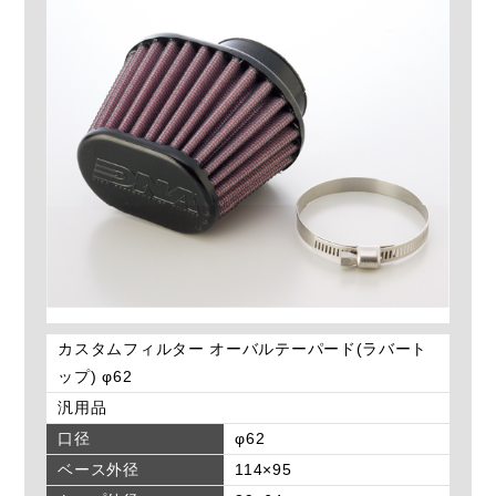
カスタムフィルター オーバルテーパード(ラバート
ップ) φ62
汎用品
口径
φ62
ベース外径
114×95