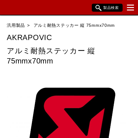
製品検索
ブランド内検索
汎用製品
アルミ耐熱ステッカー 縦 75mmx70mm
車種検索
アイテム検索
品番検索
AKRAPOVIC
アルミ耐熱ステッカー 縦
データを準備しています。
75mmx70mm
閉じる