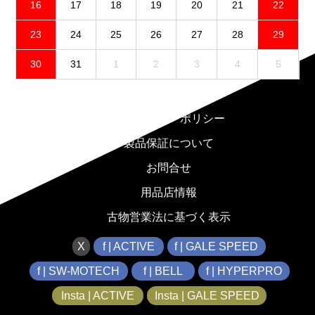
16
17
18
19
20
21
22
23
24
25
26
27
28
29
30
31
1
2
3
4
5
免責事項
プライバシーポリシー
製品保証について
お問合せ
用品店情報
古物営業法に基づく表示
X
f | ACTIVE
f | GALE SPEED
f | SW-MOTECH
f | BELL
f | HYPERPRO
Insta | ACTIVE
Insta | GALE SPEED