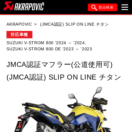
製品検索
ブランド内検索
AKRAPOVIC
(JMCA認証) SLIP ON LINE チタン
車種検索
アイテム検索
品番検索
対応車種
SUZUKI V-STROM 800 '2024 ～ '2024,
SUZUKI V-STROM 800 DE '2023 ～ '2023
HONDA
YAMAHA
SUZUKI
JMCA認証マフラー(公道使用可)
KAWASAKI
APRILIA
BMW
DUCATI
(JMCA認証) SLIP ON LINE チタン
FANTIC
GASGAS
GILERA
HARLEY DAVIDSON
HUSQVANA
ITALJET
KIMCO
KTM
MOTO GUZZI
PIAGGIO
SYM
TRIUMPH
VESPA