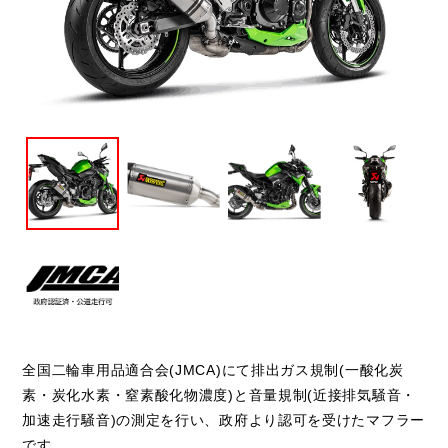
閉じる
全国二輪車用品適合会(JMCA)にて排出ガス規制(一酸化炭
素・炭化水素・窒素酸化物濃度)と音量規制(近接排気騒音・
加速走行騒音)の測定を行い、政府より認可を受けたマフラー
です。