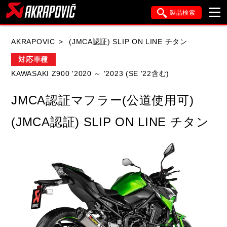
製品検索
ブランド内検索
AKRAPOVIC
(JMCA認証) SLIP ON LINE チタン
車種検索
アイテム検索
品番検索
対応車種
KAWASAKI Z900 '2020 ～ '2023 (SE '22含む)
HONDA
YAMAHA
SUZUKI
JMCA認証マフラー(公道使用可)
KAWASAKI
APRILIA
BMW
DUCATI
(JMCA認証) SLIP ON LINE チタン
FANTIC
GASGAS
GILERA
HARLEY DAVIDSON
HUSQVANA
ITALJET
KIMCO
KTM
MOTO GUZZI
PIAGGIO
SYM
TRIUMPH
VESPA