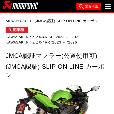
製品検索
ブランド内検索
AKRAPOVIC
(JMCA認証) SLIP ON LINE カーボン
車種検索
アイテム検索
品番検索
対応車種
KAWASAKI Ninja ZX-4R SE '2023 ～ '2026,
KAWASAKI Ninja ZX-4RR '2023 ～ '2026
HONDA
YAMAHA
SUZUKI
JMCA認証マフラー(公道使用可)
KAWASAKI
APRILIA
BMW
DUCATI
(JMCA認証) SLIP ON LINE カーボ
FANTIC
GASGAS
GILERA
ン
HARLEY DAVIDSON
HUSQVANA
ITALJET
KIMCO
KTM
MOTO GUZZI
PIAGGIO
SYM
TRIUMPH
VESPA