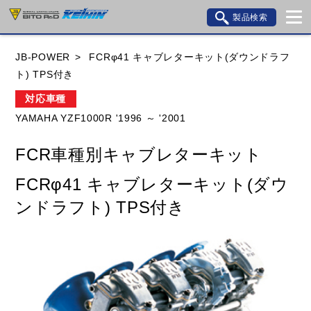
製品検索
ブランド内検索
JB-POWER
FCRφ41 キャブレターキット(ダウンドラフ
車種検索
アイテム検索
品番検索
ト) TPS付き
対応車種
YAMAHA YZF1000R '1996 ～ '2001
HONDA
YAMAHA
SUZUKI
FCR車種別キャブレターキット
KAWASAKI
BMW
DUCATI
GILERA
FCRφ41 キャブレターキット(ダウ
HUSQVANA
KTM
MOTO GUZZI
ンドラフト) TPS付き
TRIUMPH
閉じる