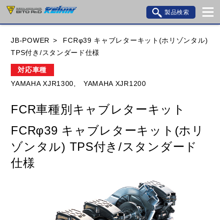
製品検索
ブランド内検索
JB-POWER
FCRφ39 キャブレターキット(ホリゾンタル)
車種検索
アイテム検索
品番検索
TPS付き/スタンダード仕様
対応車種
YAMAHA XJR1300,
YAMAHA XJR1200
HONDA
YAMAHA
SUZUKI
FCR車種別キャブレターキット
KAWASAKI
BMW
DUCATI
GILERA
FCRφ39 キャブレターキット(ホリ
HUSQVANA
KTM
MOTO GUZZI
ゾンタル) TPS付き/スタンダード
TRIUMPH
仕様
閉じる