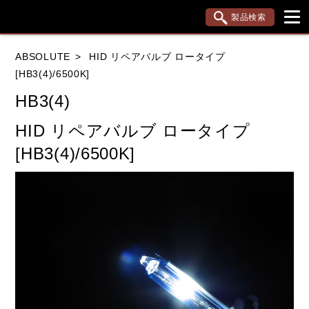
製品検索
ブランド内検索
ABSOLUTE
HID リペアバルブ ロータイプ
車種検索
アイテム検索
品番検索
[HB3(4)/6500K]
HB3(4)
HONDA
YAMAHA
SUZUKI
HID リペアバルブ ロータイプ
[HB3(4)/6500K]
KAWASAKI
APRILIA
BMW
DUCATI
KTM
TRIUMPH
閉じる