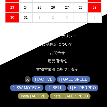
23
24
25
26
27
28
29
30
31
1
2
3
4
5
免責事項
プライバシーポリシー
製品保証について
お問合せ
用品店情報
古物営業法に基づく表示
X
f | ACTIVE
f | GALE SPEED
f | SW-MOTECH
f | BELL
f | HYPERPRO
Insta | ACTIVE
Insta | GALE SPEED