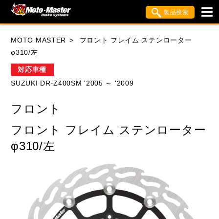
製品検索
ブランド内検索
MOTO MASTER
フロント フレイム ステンローター
車種検索
アイテム検索
品番検索
φ310/左
対応車種
SUZUKI DR-Z400SM '2005 ～ '2009
HONDA
YAMAHA
SUZUKI
フロント
KAWASAKI
APRILIA
BIMOTA
BMW
フロント フレイム ステンローター
DUCATI
HUSQVANA
KTM
φ310/左
MOTO GUZZI
TRIUMPH
閉じる