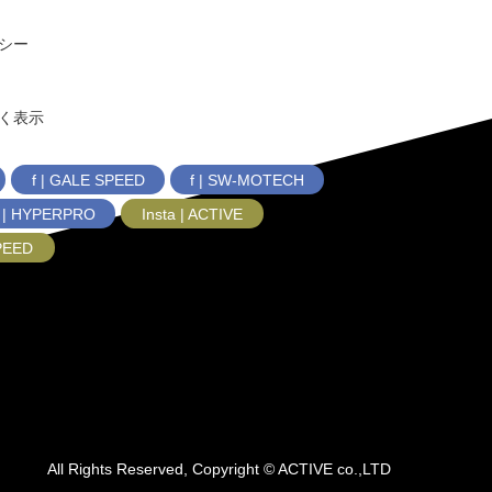
シー
く表示
f | GALE SPEED
f | SW-MOTECH
f | HYPERPRO
Insta | ACTIVE
SPEED
All Rights Reserved, Copyright © ACTIVE co.,LTD