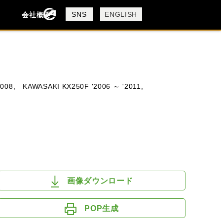
製品検索
SNS
ENGLISH
会社概要
会社概要
採用情報
検索
008,
KAWASAKI KX250F '2006 ～ '2011,
DUCATI
HUSQVANA
KTM
画像ダウンロード
POP生成