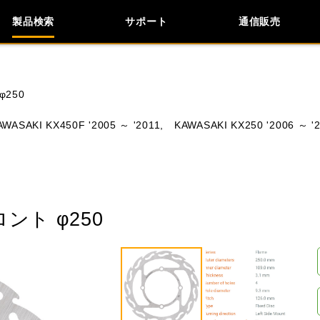
製品検索
サポート
通信販売
検索
車種検索
アイテム検索
品番
250
AWASAKI KX450F '2005 ～ '2011,
KAWASAKI KX250 '2006 ～ '2
KAWASAKI
APRILIA
BIMOTA
BMW
ント φ250
閉じる