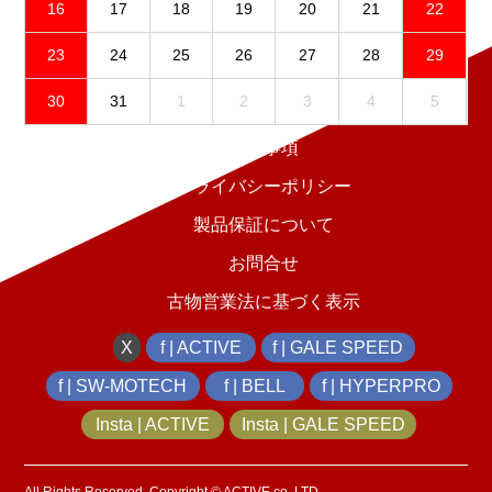
16
17
18
19
20
21
22
23
24
25
26
27
28
29
30
31
1
2
3
4
5
免責事項
プライバシーポリシー
製品保証について
お問合せ
古物営業法に基づく表示
X
f | ACTIVE
f | GALE SPEED
f | SW-MOTECH
f | BELL
f | HYPERPRO
Insta | ACTIVE
Insta | GALE SPEED