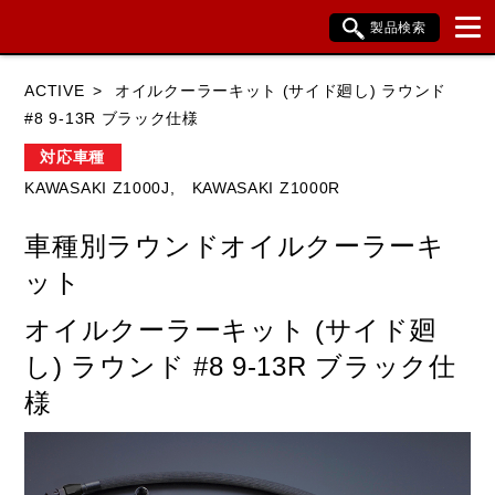
製品検索
ブランド内検索
ACTIVE
オイルクーラーキット (サイド廻し) ラウンド
車種検索
アイテム検索
品番検索
#8 9-13R ブラック仕様
対応車種
KAWASAKI Z1000J,
KAWASAKI Z1000R
HONDA
YAMAHA
SUZUKI
車種別ラウンドオイルクーラーキ
KAWASAKI
BMW
DUCATI
ット
HARLEY DAVIDSON
KTM
TRIUMPH
オイルクーラーキット (サイド廻
し) ラウンド #8 9-13R ブラック仕
様
閉じる