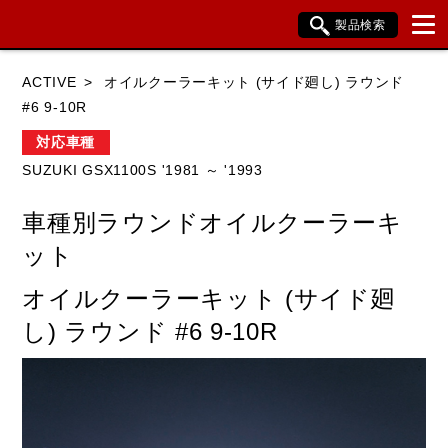
製品検索
ブランド内検索
ACTIVE
オイルクーラーキット (サイド廻し) ラウンド
車種検索
アイテム検索
品番検索
#6 9-10R
対応車種
SUZUKI GSX1100S '1981 ～ '1993
HONDA
YAMAHA
SUZUKI
車種別ラウンドオイルクーラーキ
KAWASAKI
BMW
DUCATI
ット
HARLEY DAVIDSON
KTM
TRIUMPH
オイルクーラーキット (サイド廻
し) ラウンド #6 9-10R
閉じる