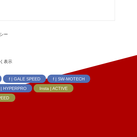
シー
く表示
f | GALE SPEED
f | SW-MOTECH
f | HYPERPRO
Insta | ACTIVE
SPEED