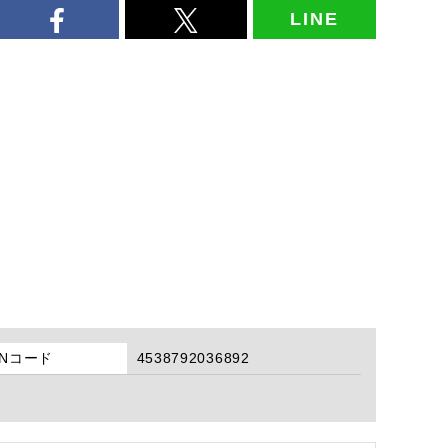
LINE
ANコード
4538792036892