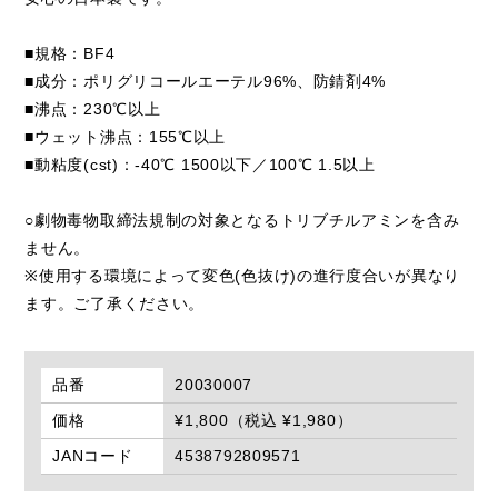
■規格：BF4
■成分：ポリグリコールエーテル96%、防錆剤4%
■沸点：230℃以上
■ウェット沸点：155℃以上
■動粘度(cst)：-40℃ 1500以下／100℃ 1.5以上
○劇物毒物取締法規制の対象となるトリブチルアミンを含み
ません。
※使用する環境によって変色(色抜け)の進行度合いが異なり
ます。ご了承ください。
品番
20030007
価格
¥1,800（税込 ¥1,980）
JANコード
4538792809571