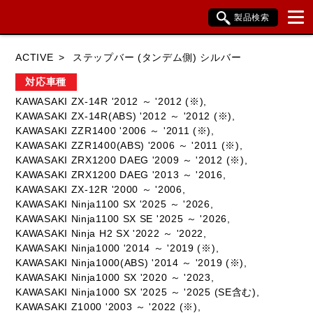
製品検索
ブランド内検索
ACTIVE
ステップバー (タンデム側) シルバー
車種検索
アイテム検索
品番検索
対応車種
KAWASAKI ZX-14R '2012 ～ '2012 (※),
KAWASAKI ZX-14R(ABS) '2012 ～ '2012 (※),
HONDA
YAMAHA
SUZUKI
KAWASAKI ZZR1400 '2006 ～ '2011 (※),
KAWASAKI ZZR1400(ABS) '2006 ～ '2011 (※),
KAWASAKI
BMW
DUCATI
KAWASAKI ZRX1200 DAEG '2009 ～ '2012 (※),
KAWASAKI ZRX1200 DAEG '2013 ～ '2016,
HARLEY DAVIDSON
KTM
TRIUMPH
KAWASAKI ZX-12R '2000 ～ '2006,
KAWASAKI Ninja1100 SX '2025 ～ '2026,
KAWASAKI Ninja1100 SX SE '2025 ～ '2026,
KAWASAKI Ninja H2 SX '2022 ～ '2022,
KAWASAKI Ninja1000 '2014 ～ '2019 (※),
閉じる
KAWASAKI Ninja1000(ABS) '2014 ～ '2019 (※),
KAWASAKI Ninja1000 SX '2020 ～ '2023,
KAWASAKI Ninja1000 SX '2025 ～ '2025 (SE含む),
KAWASAKI Z1000 '2003 ～ '2022 (※),