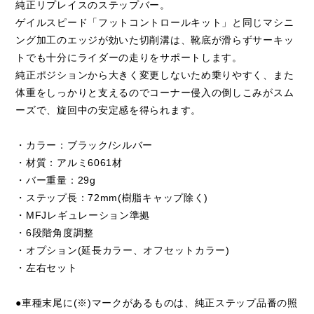
純正リプレイスのステップバー。
ゲイルスピード「フットコントロールキット」と同じマシニ
ング加工のエッジが効いた切削溝は、靴底が滑らずサーキッ
トでも十分にライダーの走りをサポートします。
純正ポジションから大きく変更しないため乗りやすく、また
体重をしっかりと支えるのでコーナー侵入の倒しこみがスム
ーズで、旋回中の安定感を得られます。
・カラー：ブラック/シルバー
・材質：アルミ6061材
・バー重量：29g
・ステップ長：72mm(樹脂キャップ除く)
・MFJレギュレーション準拠
・6段階角度調整
・オプション(延長カラー、オフセットカラー)
・左右セット
●車種末尾に(※)マークがあるものは、純正ステップ品番の照