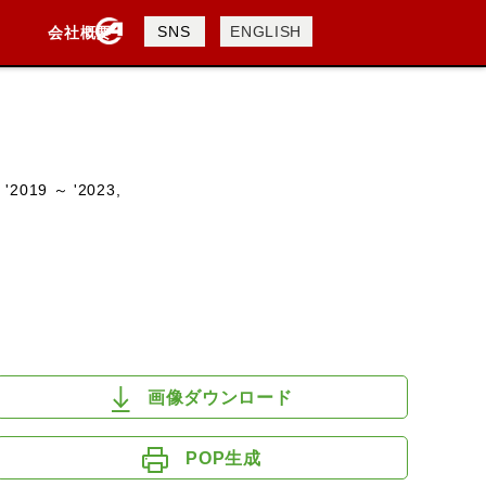
製品検索
SNS
ENGLISH
会社概要
会社概要
採用情報
検索
'2019 ～ '2023,
DAVIDSON
KTM
TRIUMPH
画像ダウンロード
POP生成