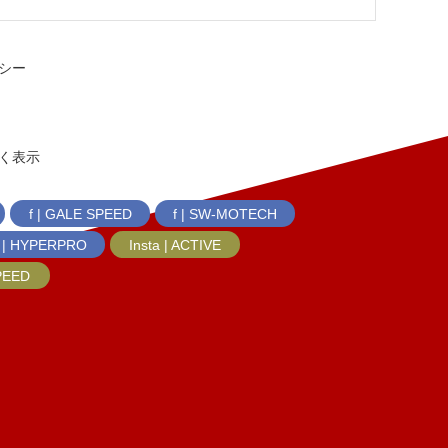
シー
く表示
f | GALE SPEED
f | SW-MOTECH
f | HYPERPRO
Insta | ACTIVE
SPEED