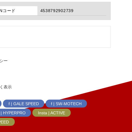
ANコード
4538792902739
シー
く表示
f | GALE SPEED
f | SW-MOTECH
f | HYPERPRO
Insta | ACTIVE
SPEED