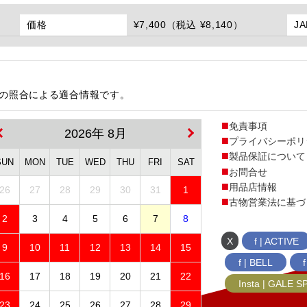
価格
¥7,400（税込 ¥8,140）
J
番の照合による適合情報です。
免責事項
2026年 8月
プライバシーポリ
製品保証について
SUN
MON
TUE
WED
THU
FRI
SAT
お問合せ
用品店情報
26
27
28
29
30
31
1
古物営業法に基づ
2
3
4
5
6
7
8
X
f | ACTIVE
9
10
11
12
13
14
15
f | BELL
16
17
18
19
20
21
22
Insta | GALE 
23
24
25
26
27
28
29