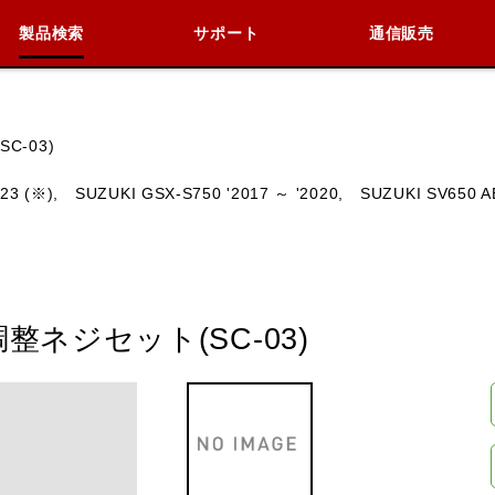
製品検索
サポート
通信販売
検索
車種検索
アイテム検索
品番
C-03)
23 (※),
SUZUKI GSX-S750 '2017 ～ '2020,
SUZUKI SV650 AB
KAWASAKI
BMW
DUCATI
HARLEY 
ネジセット(SC-03)
閉じる