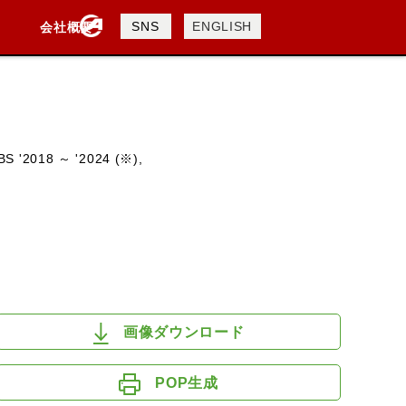
製品検索
SNS
ENGLISH
会社概要
会社概要
採用情報
検索
S '2018 ～ '2024 (※),
DAVIDSON
KTM
TRIUMPH
画像ダウンロード
POP生成