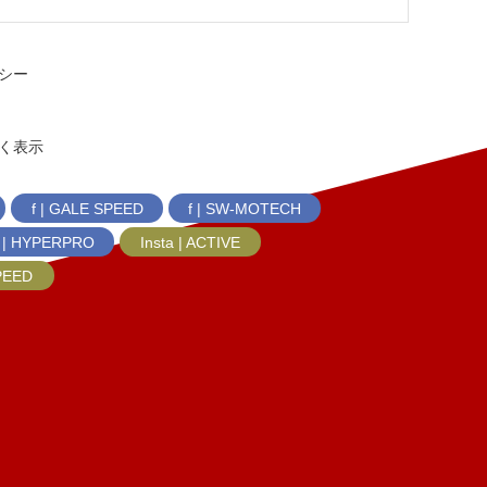
シー
く表示
f | GALE SPEED
f | SW-MOTECH
f | HYPERPRO
Insta | ACTIVE
SPEED