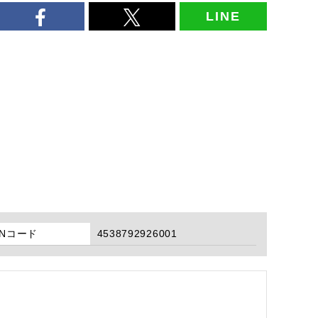
LINE
ANコード
4538792926001