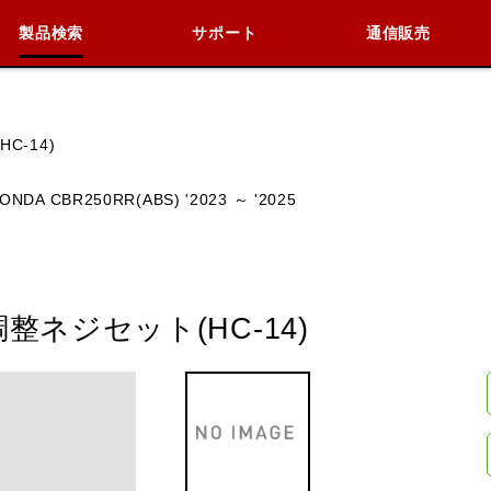
製品検索
サポート
通信販売
検索
車種検索
アイテム検索
品番
C-14)
ONDA CBR250RR(ABS) '2023 ～ '2025
KAWASAKI
BMW
DUCATI
HARLEY 
ネジセット(HC-14)
閉じる