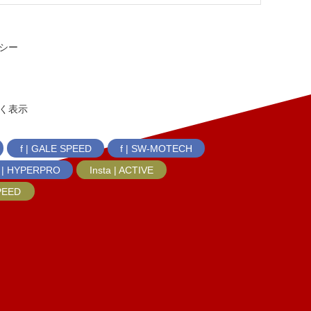
シー
く表示
f | GALE SPEED
f | SW-MOTECH
f | HYPERPRO
Insta | ACTIVE
SPEED