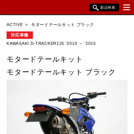
製品検索
ブランド内検索
ACTIVE
モタードテールキット ブラック
車種検索
アイテム検索
品番検索
対応車種
KAWASAKI D-TRACKER125 '2010 ～ '2015
HONDA
YAMAHA
SUZUKI
モタードテールキット
KAWASAKI
BMW
DUCATI
モタードテールキット ブラック
HARLEY DAVIDSON
KTM
TRIUMPH
閉じる