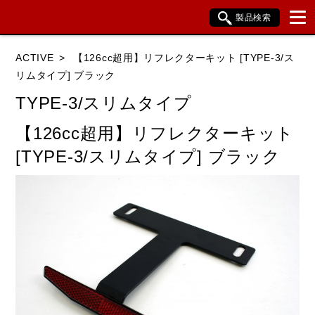
製品検索
ブランド内検索
ACTIVE
【126cc超用】リフレクターキット [TYPE-3/ス
車種検索
アイテム検索
品番検索
リムタイプ] ブラック
TYPE-3/スリムタイプ
HONDA
YAMAHA
SUZUKI
【126cc超用】リフレクターキット
[TYPE-3/スリムタイプ] ブラック
KAWASAKI
BMW
DUCATI
HARLEY DAVIDSON
KTM
TRIUMPH
閉じる