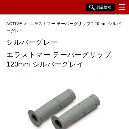
製品検索
ブランド内検索
ACTIVE
エラストマー テーパーグリップ 120mm シルバ
車種検索
アイテム検索
品番検索
ーグレイ
シルバーグレー
HONDA
YAMAHA
SUZUKI
エラストマー テーパーグリップ
120mm シルバーグレイ
KAWASAKI
BMW
DUCATI
HARLEY DAVIDSON
KTM
TRIUMPH
閉じる