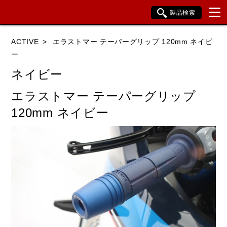
製品検索
ブランド内検索
ACTIVE
エラストマー テーパーグリップ 120mm ネイビ
車種検索
アイテム検索
品番検索
ー
ネイビー
HONDA
YAMAHA
SUZUKI
エラストマー テーパーグリップ
120mm ネイビー
KAWASAKI
BMW
DUCATI
HARLEY DAVIDSON
KTM
TRIUMPH
閉じる