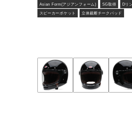
Asian Form(アジアンフォーム)
SG取得
Dリ
スピーカーポケット
立体裁断チークパッド