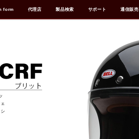
n form
代理店
製品検索
サポート
通信販売
検索
車種検索
アイテム検索
品番
データを準備しています。
閉じる
ッ
フェ
ラシ
ま