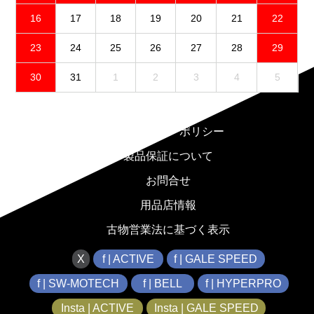
16
17
18
19
20
21
22
23
24
25
26
27
28
29
30
31
1
2
3
4
5
免責事項
プライバシーポリシー
製品保証について
お問合せ
用品店情報
古物営業法に基づく表示
X
f | ACTIVE
f | GALE SPEED
f | SW-MOTECH
f | BELL
f | HYPERPRO
Insta | ACTIVE
Insta | GALE SPEED