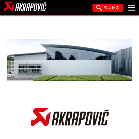
製品検索
ブランド内検索
車種検索
アイテム検索
品番検索
HONDA
YAMAHA
SUZUKI
KAWASAKI
APRILIA
BMW
DUCATI
FANTIC
GASGAS
GILERA
HARLEY DAVIDSON
HUSQVANA
ITALJET
KIMCO
KTM
MOTO GUZZI
PIAGGIO
SYM
TRIUMPH
VESPA