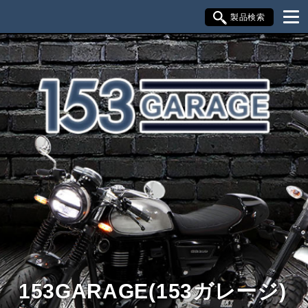
製品検索
ブランド内検索
車種検索
アイテム検索
品番検索
HONDA
YAMAHA
SUZUKI
KAWASAKI
閉じる
153GARAGE(153ガレージ)