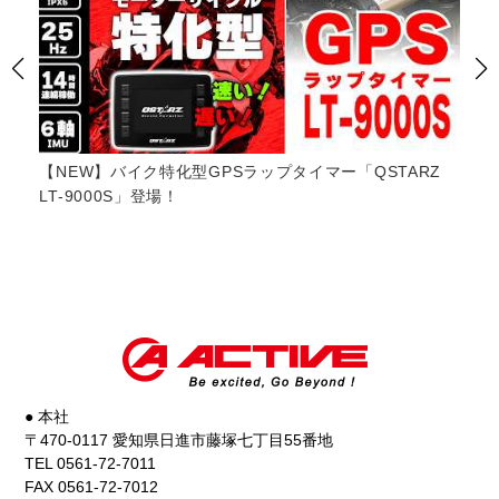
Z
【JMCA認証】AKRAPOVICフルエキゾーストマフラー
【J
サウンド YAMAHA YZF-R9 8BL適合モデル #yamaha
ド 
#yzfr9 #akrapovic
#ya
● 本社
〒470-0117 愛知県日進市藤塚七丁目55番地
TEL 0561-72-7011
FAX 0561-72-7012