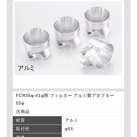
FCR35φ-41φ用 フィルター アルミ製アダプター
55φ
汎用品
材質
アルミ
取付径
φ55