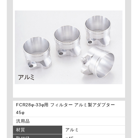
FCR28φ-33φ用 フィルター アルミ製アダプター
45φ
汎用品
材質
アルミ