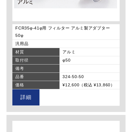
FCR35φ-41φ用 フィルター アルミ製アダプター
50φ
汎用品
材質
アルミ
取付径
φ50
備考
品番
324-50-50
価格
¥12,600（税込 ¥13,860）
詳細