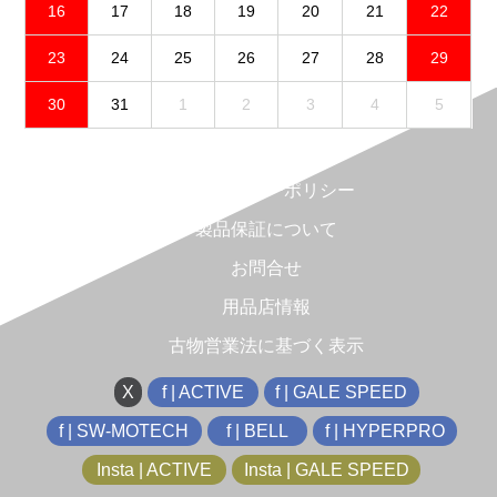
16
17
18
19
20
21
22
23
24
25
26
27
28
29
30
31
1
2
3
4
5
免責事項
プライバシーポリシー
製品保証について
お問合せ
用品店情報
古物営業法に基づく表示
X
f | ACTIVE
f | GALE SPEED
f | SW-MOTECH
f | BELL
f | HYPERPRO
Insta | ACTIVE
Insta | GALE SPEED