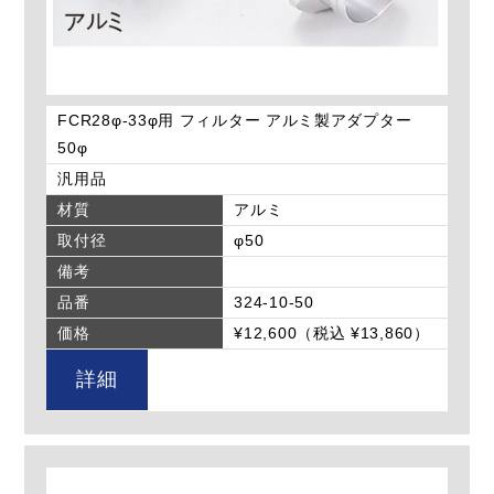
FCR28φ-33φ用 フィルター アルミ製アダプター
50φ
汎用品
材質
アルミ
取付径
φ50
備考
品番
324-10-50
価格
¥12,600（税込 ¥13,860）
詳細