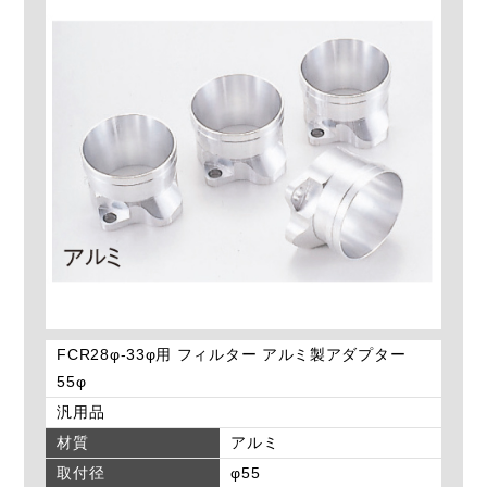
FCR28φ-33φ用 フィルター アルミ製アダプター
55φ
汎用品
材質
アルミ
取付径
φ55