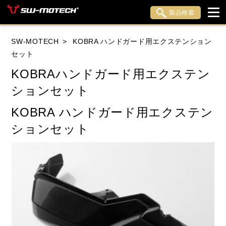
製品検索
ブランド内検索
SW-MOTECH
KOBRA ハンドガード用エクステンション
車種検索
アイテム検索
品番検索
セット
KOBRAハンドガード用エクステン
ションセット
HONDA
YAMAHA
SUZUKI
KOBRA ハンドガード用エクステン
KAWASAKI
APRILIA
BENELLI
BMW
ションセット
DUCATI
HARLEY DAVIDSON
HUSQVANA
INDIAN
KTM
LiveWire
MOTO GUZZI
MOTO MORINI
MV AGUSTA
ROYAL ENFIELD
TRIUMPH