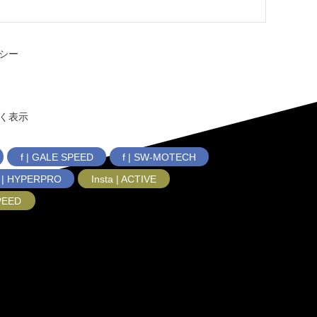
シー
く表示
f | GALE SPEED
f | SW-MOTECH
f | HYPERPRO
Insta | ACTIVE
SPEED