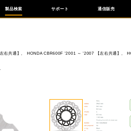
製品検索
サポート
通信販売
検索
車種検索
アイテム検索
品番
6 【左右共通】,
HONDA CBR600F '2001 ～ '2007 【左右共通】,
H
KAWASAKI
APRILIA
BIMOTA
BMW
ク
閉じる