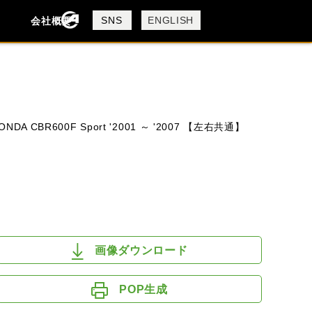
製品検索
SNS
ENGLISH
会社概要
会社概要
採用情報
検索
ONDA CBR600F Sport '2001 ～ '2007 【左右共通】
DUCATI
HUSQVANA
KTM
画像ダウンロード
POP生成