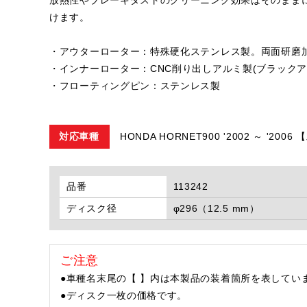
けます。
・アウターローター：特殊硬化ステンレス製。両面研磨
・インナーローター：CNC削り出しアルミ製(ブラックア
・フローティングピン：ステンレス製
対応車種
HONDA HORNET900 '2002 ～ '200
品番
113242
ディスク径
φ296（12.5 mm）
ご注意
●車種名末尾の【 】内は本製品の装着箇所を表してい
●ディスク一枚の価格です。