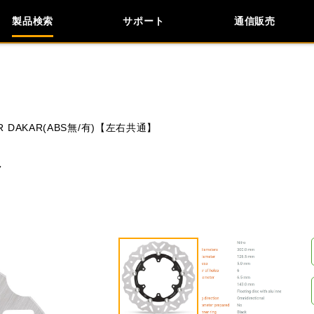
製品検索
サポート
通信販売
検索
車種検索
アイテム検索
品番
13 R DAKAR(ABS無/有)【左右共通】
KAWASAKI
APRILIA
BIMOTA
BMW
ク
閉じる