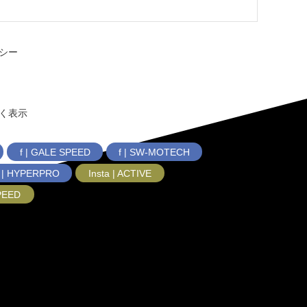
シー
く表示
f | GALE SPEED
f | SW-MOTECH
f | HYPERPRO
Insta | ACTIVE
SPEED