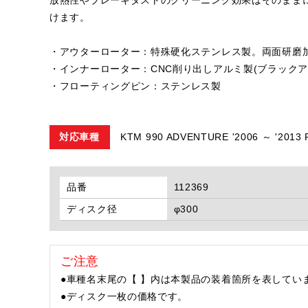
けます。
・アウターローター：特殊硬化ステンレス製。両面研磨
・インナーローター：CNC削り出しアルミ製(ブラックア
・フローティングピン：ステンレス製
対応車種
KTM 990 ADVENTURE '2006 ～ '20
品番
112369
ディスク径
φ300
ご注意
●車種名末尾の【 】内は本製品の装着箇所を表してい
●ディスク一枚の価格です。