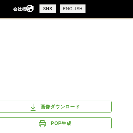
製品検索
SNS
ENGLISH
会社概要
会社概要
採用情報
検索
DUCATI
HUSQVANA
KTM
画像ダウンロード
POP生成