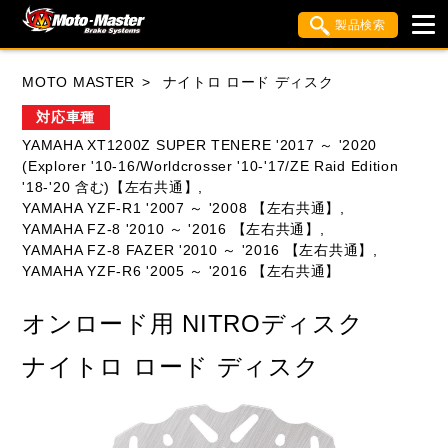
製品検索
ブランド内検索
MOTO MASTER
ナイトロ ロード ディスク
車種検索
アイテム検索
品番検索
対応車種
YAMAHA XT1200Z SUPER TENERE '2017 ～ '2020
(Explorer '10-16/Worldcrosser '10-'17/ZE Raid Edition
HONDA
YAMAHA
SUZUKI
'18-'20 含む)【左右共通】,
YAMAHA YZF-R1 '2007 ～ '2008 【左右共通】,
KAWASAKI
APRILIA
BIMOTA
BMW
YAMAHA FZ-8 '2010 ～ '2016 【左右共通】,
YAMAHA FZ-8 FAZER '2010 ～ '2016 【左右共通】,
DUCATI
HUSQVANA
KTM
YAMAHA YZF-R6 '2005 ～ '2016 【左右共通】
MOTO GUZZI
TRIUMPH
オンロード用 NITROディスク
ナイトロ ロード ディスク
閉じる