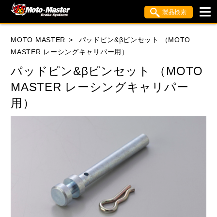
製品検索
ブランド内検索
MOTO MASTER
パッドピン&βピンセット （MOTO
車種検索
アイテム検索
品番検索
MASTER レーシングキャリパー用）
パッドピン&βピンセット （MOTO
MASTER レーシングキャリパー
HONDA
YAMAHA
SUZUKI
用）
KAWASAKI
APRILIA
BIMOTA
BMW
DUCATI
HUSQVANA
KTM
MOTO GUZZI
TRIUMPH
閉じる