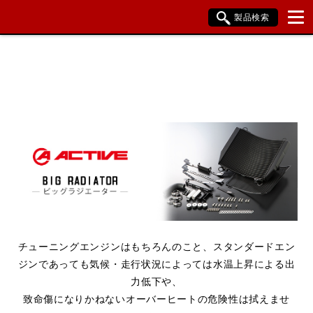
製品検索
ブランド内検索
車種検索
アイテム検索
品番検索
HONDA
YAMAHA
SUZUKI
KAWASAKI
BMW
DUCATI
HARLEY DAVIDSON
KTM
TRIUMPH
チューニングエンジンはもちろんのこと、スタンダードエン
閉じる
ジンであっても気候・走行状況によっては水温上昇による出
力低下や、
致命傷になりかねないオーバーヒートの危険性は拭えませ