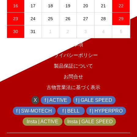
16
17
18
19
20
21
22
23
24
25
26
27
28
29
30
31
1
2
3
4
5
免責事項
プライバシーポリシー
製品保証について
お問合せ
古物営業法に基づく表示
X
f | ACTIVE
f | GALE SPEED
f | SW-MOTECH
f | BELL
f | HYPERPRO
Insta | ACTIVE
Insta | GALE SPEED