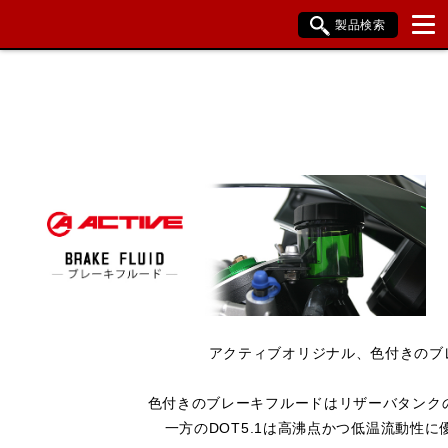
製品検索
ブランド内検索
車種検索
アイテム検索
品番検索
HONDA
YAMAHA
SUZUKI
KAWASAKI
BMW
DUCATI
HARLEY DAVIDSON
KTM
TRIUMPH
アクティブオリジナル、色付きのブレ
閉じる
色付きのブレーキフルードはリザーバタンク
一方のDOT5.1は高沸点かつ低温流動性