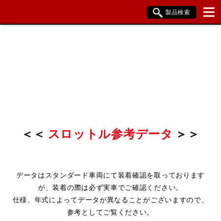
製品検索
ブランド内検索
車種検索
アイテム検索
品番検索
HONDA
YAMAHA
SUZUKI
KAWASAKI
BMW
DUCATI
HARLEY DAVIDSON
KTM
TRIUMPH
＜＜
スロットル参考データ
＞＞
データはスタンダード車両にて装着確認を取っております
閉じる
が、装着の際は必ず実車でご確認ください。
仕様、年式によってデータが異なることがございますので、
参考としてご覧ください。