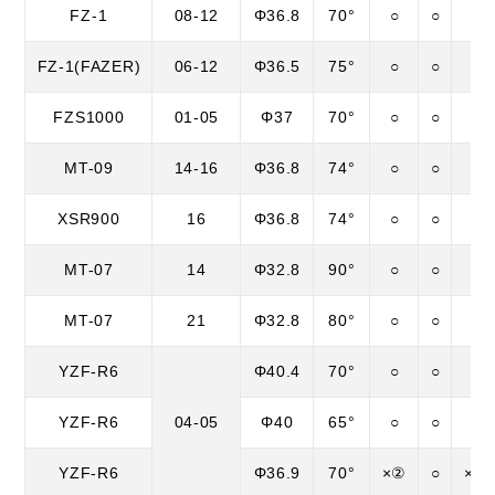
FZ-1
08-12
Φ36.8
70°
○
○
○
FZ-1(FAZER)
06-12
Φ36.5
75°
○
○
○
FZS1000
01-05
Φ37
70°
○
○
○
MT-09
14-16
Φ36.8
74°
○
○
○
XSR900
16
Φ36.8
74°
○
○
○
MT-07
14
Φ32.8
90°
○
○
○
MT-07
21
Φ32.8
80°
○
○
○
YZF-R6
Φ40.4
70°
○
○
○
YZF-R6
04-05
Φ40
65°
○
○
○
YZF-R6
Φ36.9
70°
×②
○
×②