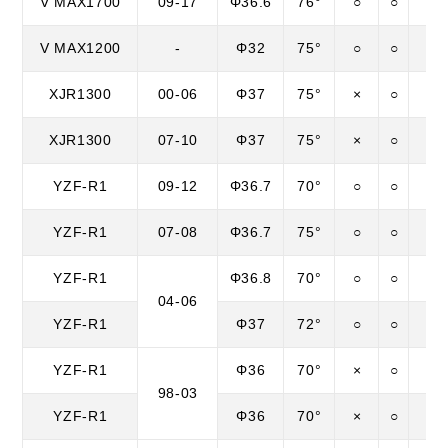
V MAX1700
09-17
Φ36.6
76°
○
○
○
V MAX1200
-
Φ32
75°
○
○
○
XJR1300
00-06
Φ37
75°
×
○
○
XJR1300
07-10
Φ37
75°
×
○
○
YZF-R1
09-12
Φ36.7
70°
○
○
○
YZF-R1
07-08
Φ36.7
75°
○
○
○
YZF-R1
Φ36.8
70°
○
○
○
04-06
YZF-R1
Φ37
72°
○
○
○
YZF-R1
Φ36
70°
×
○
×
98-03
YZF-R1
Φ36
70°
×
○
×