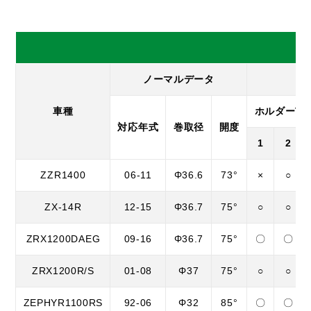
ノーマルデータ
車種
ホルダーTY
対応年式
巻取径
開度
1
2
ZZR1400
06-11
Φ36.6
73°
×
○
ZX-14R
12-15
Φ36.7
75°
○
○
ZRX1200DAEG
09-16
Φ36.7
75°
〇
〇
ZRX1200R/S
01-08
Φ37
75°
○
○
ZEPHYR1100RS
92-06
Φ32
85°
〇
〇