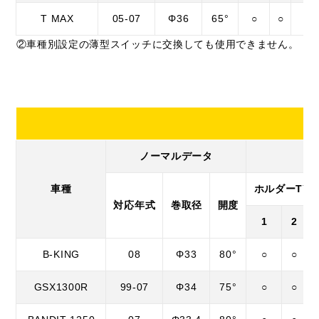
T MAX
05-07
Φ36
65°
○
○
○
②車種別設定の薄型スイッチに交換しても使用できません。
ノーマルデータ
車種
ホルダーTYP
対応年式
巻取径
開度
1
2
B-KING
08
Φ33
80°
○
○
GSX1300R
99-07
Φ34
75°
○
○