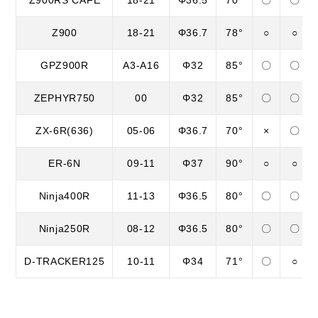
Z900RS CAFÉ
18-21
Φ36.5
70°
〇
〇
Z900
18-21
Φ36.7
78°
○
○
GPZ900R
A3-A16
Φ32
85°
〇
〇
ZEPHYR750
00
Φ32
85°
〇
〇
ZX-6R(636)
05-06
Φ36.7
70°
×
〇
ER-6N
09-11
Φ37
90°
○
○
Ninja400R
11-13
Φ36.5
80°
〇
〇
Ninja250R
08-12
Φ36.5
80°
〇
〇
D-TRACKER125
10-11
Φ34
71°
〇
○