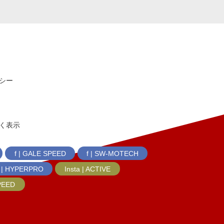
シー
く表示
f | GALE SPEED
f | SW-MOTECH
f | HYPERPRO
Insta | ACTIVE
SPEED