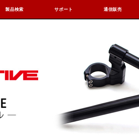
製品検索
サポート
通信販売
検索
車種検索
アイテム検索
品番
KAWASAKI
BMW
DUCATI
HARLEY 
閉じる