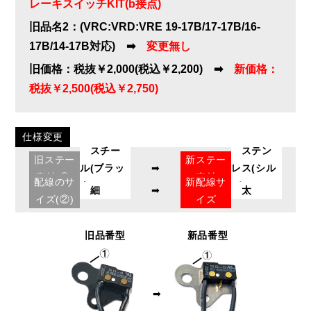
レーキスイッチKIT(b接点)
旧品名2：(VRC:VRD:VRE 19-17B/17-17B/16-
17B/14-17B対応) ➡
変更無し
旧価格：税抜￥2,000(税込￥2,200) ➡
新価格：
税抜￥2,500(税込￥2,750)
仕様変更
スチー
ステン
旧ステー
新ステー
ル(ブラッ
➡
レス(シル
素材(①)
素材
配線のサ
新配線サ
ク)
バー)
細
➡
太
イズ(②)
イズ
旧品番型
新品番型
➡