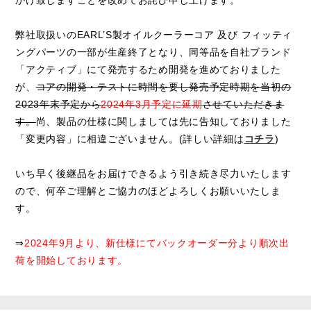
かけ致しますことを改めてお詫び申し上げます。
弊社取扱いのEARL’S製オイルクーラーコア 及び フィッティ
ングパーツの一部が生産終了となり、同等品を自社ブランド
「アクティブ」にて発売するため開発を進めておりました
が、
コアの開発・テストに時間を要し発売予定時期を当初の
2023年末予定から
2024年3月予定に延期
させていただきま
す。
尚、製品の仕様に関しましては先に告知しておりました
「変更内容」に相違ございません。(詳しい詳細は
コチラ
)
いち早く後継品をお届けできるよう引き続き尽力いたします
ので、何卒ご理解とご協力のほどよろしくお願いいたしま
す。
⇒
2024年9月より、新仕様にてバックオーダー分より順次出
荷を開始しております。