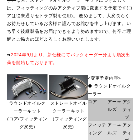
す。
なお、ストレートオイルクーラーキットにつきまして
は、フィッティングのみアクティブ製に変更する予定です(コ
アは従来通りセトラブ製を使用)。 改めまして、大変長らく
お待たせしているお客様に謹んでお詫びを申し上げます。い
ち早く後継製品をお届けできるよう努めますので、何卒ご理
解とご協力のほどよろしくお願いいたします。
⇒
2024年9月より、新仕様にてバックオーダー分より順次出
荷を開始しております。
<変更予定内容>
◆ ラウンドオイルク
ーラー
コア
アー
⇒
アク
ラウンドオイルク
ストレートオイル
ルズ
ティ
ーラーキット
クーラーキット
ブ
(コア/フィッティン
（フィッティング
フィッテ
アー
⇒
アク
グ変更)
変更)
ィング
ルズ
ティ