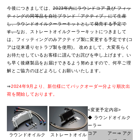
今後につきましては、
2023年内にラウンドコア 及び フィッ
ティングの同等品を自社ブランド「アクティブ」にて生産
し、ラウンドオイルクーラーキットとして発売する予定で
す。
なお、ストレートオイルクーラーキットにつきまして
は、フィッティングのみアクティブ製に変更する予定です(コ
アは従来通りセトラブ製を使用)。 改めまして、大変長らく
お待たせしているお客様に謹んでお詫びを申し上げます。い
ち早く後継製品をお届けできるよう努めますので、何卒ご理
解とご協力のほどよろしくお願いいたします。
⇒
2024年9月より、新仕様にてバックオーダー分より順次出
荷を開始しております。
<変更予定内容>
◆ ラウンドオイルク
ーラー
コア
アー
⇒
アク
ラウンドオイルク
ストレートオイル