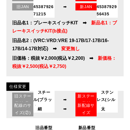
29000035
29000259
旧JAN
45387926
➡
新JAN
45387929
71215
56435
旧品名1：ブレーキスイッチKIT ➡
新品名1：ブ
レーキスイッチKIT(b接点)
旧品名2：(VRC:VRD:VRE 19-17B/17-17B/16-
17B/14-17B対応) ➡
変更無し
旧価格：税抜￥2,000(税込￥2,200) ➡
新価格：
税抜￥2,500(税込￥2,750)
仕様変更
スチー
ステン
旧ステー
新ステー
ル(ブラッ
➡
レス(シル
素材(①)
素材
配線のサ
新配線サ
ク)
バー)
細
➡
太
イズ(②)
イズ
旧品番型
新品番型