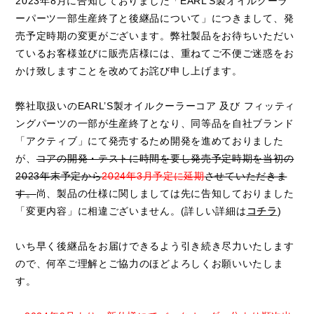
2023年8月に告知しておりました「EARL’S製オイルクーラ
ーパーツ一部生産終了と後継品について」につきまして、発
売予定時期の変更がございます。弊社製品をお待ちいただい
ているお客様並びに販売店様には、重ねてご不便ご迷惑をお
かけ致しますことを改めてお詫び申し上げます。
弊社取扱いのEARL’S製オイルクーラーコア 及び フィッティ
ングパーツの一部が生産終了となり、同等品を自社ブランド
「アクティブ」にて発売するため開発を進めておりました
が、
コアの開発・テストに時間を要し発売予定時期を当初の
2023年末予定から
2024年3月予定に延期
させていただきま
す。
尚、製品の仕様に関しましては先に告知しておりました
「変更内容」に相違ございません。(詳しい詳細は
コチラ
)
いち早く後継品をお届けできるよう引き続き尽力いたします
ので、何卒ご理解とご協力のほどよろしくお願いいたしま
す。