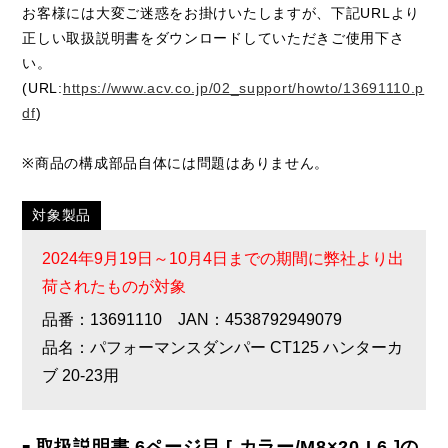
お客様には大変ご迷惑をお掛けいたしますが、下記URLより
正しい取扱説明書をダウンロードしていただきご使用下さ
い。
(URL:
https://www.acv.co.jp/02_support/howto/13691110.p
df
)
※商品の構成部品自体には問題はありません。
対象製品
2024年9月19日～10月4日までの期間に弊社より出
荷されたものが対象
品番：13691110 JAN：4538792949079
品名：パフォーマンスダンパー CT125 ハンターカ
ブ 20-23用
取扱説明書 6ページ目 [ カラー/M8×20 L6 ]の