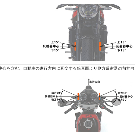
中心を含む、自動車の進行方向に直交する鉛直面より側方反射器の前方向30