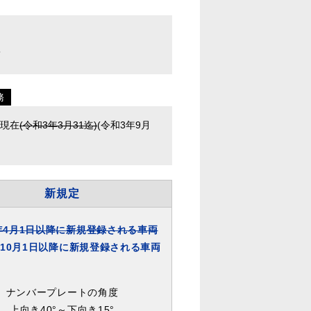
＞
務
、現在
(令和3年3月31迄)
(令和3年9月
新規定
年4月1日以降に新規登録される車両
年10月1日以降に新規登録される車両
ナンバープレートの角度
上向き40°～下向き15°