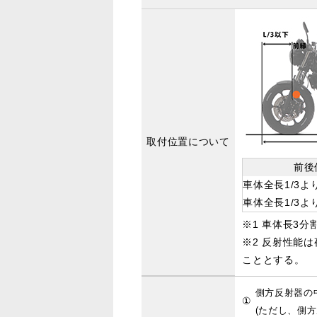
取付位置について
前後
車体全長1/3よ
車体全長1/3よ
※1 車体長3
※2 反射性能
こととする。
側方反射器の
①
(ただし、側