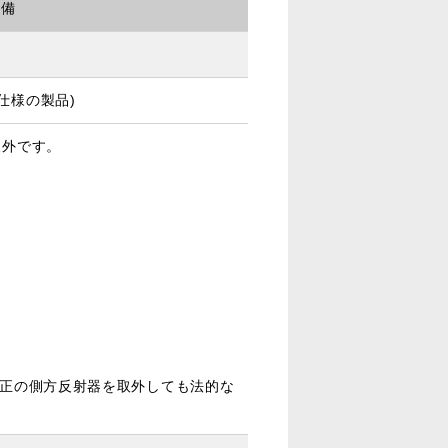
装備
仕様の製品)
象外です。
純正の側方反射器を取外しても法的な