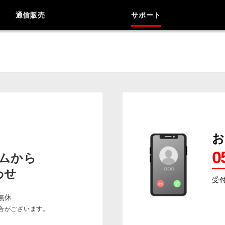
通信販売
サポート
お
0
ムから
わせ
受
9
無休
合がございます。