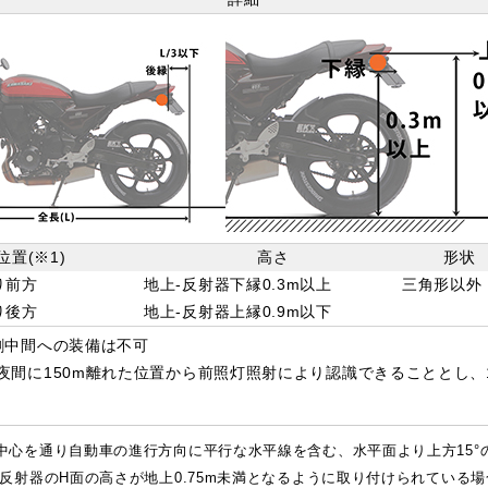
位置(※1)
高さ
形状
り前方
地上-反射器下縁0.3m以上
三角形以外
り後方
地上-反射器上縁0.9m以下
分割中間への装備は不可
は夜間に150m離れた位置から前照灯照射により認識できることとし
中心を通り自動車の進行方向に平行な水平線を含む、水平面より上方15°の
方反射器のH面の高さが地上0.75m未満となるように取り付けられている場