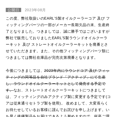
公開日
2023年08月
この度、弊社取扱いのEARL’S製オイルクーラーコア 及び フ
ィッティングパーツの一部がメーカー長期欠品の末、生産終
了となりました。つきましては、誠に勝手ではございますが
弊社で販売しておりましたEARL’S製ラウンドオイルクーラ
ーキット 及び ストレートオイルクーラーキットを廃番とさ
せていただきます。また、その他フィッティングパーツ類に
つきましては弊社在庫品が完売次第廃番となります。
今後につきましては、
2023年内にラウンドコア 及び フィッ
ティングの同等品を自社ブランド「アクティブ」にて生産
し、ラウンドオイルクーラーキットとして発売する予定で
す。
なお、ストレートオイルクーラーキットにつきまして
は、フィッティングのみアクティブ製に変更する予定です(コ
アは従来通りセトラブ製を使用)。 改めまして、大変長らく
お待たせしているお客様に謹んでお詫びを申し上げます。い
ち早く後継製品をお届けできるよう努めますので、何卒ご理