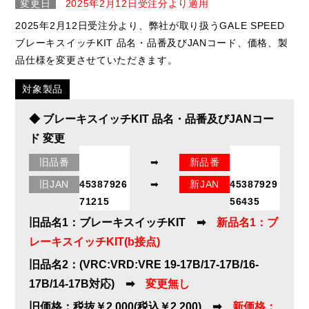
変更日
2025年2月12日受注分より適用
2025年2月12日受注分より、弊社が取り扱うGALE SPEED
ブレーキスイッチKIT 品名・品番及びJANコード、価格、製
品仕様を変更させていただきます。
対象製品
◆ ブレーキスイッチKIT 品名・品番及びJANコー
ド 変更
旧品番
➡
新品番
29000035
29000259
旧JAN
45387926
➡
新JAN
45387929
71215
56435
旧品名1：ブレーキスイッチKIT ➡
新品名1：ブ
レーキスイッチKIT(b接点)
旧品名2：(VRC:VRD:VRE 19-17B/17-17B/16-
17B/14-17B対応) ➡
変更無し
旧価格：税抜￥2,000(税込￥2,200) ➡
新価格：