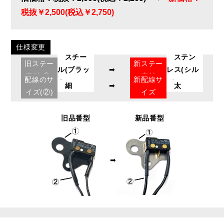
税抜￥2,500(税込￥2,750)
仕様変更
スチー
ステン
旧ステー
新ステー
ル(ブラッ
➡
レス(シル
素材(①)
素材
配線のサ
新配線サ
ク)
バー)
細
➡
太
イズ(②)
イズ
旧品番型
新品番型
➡