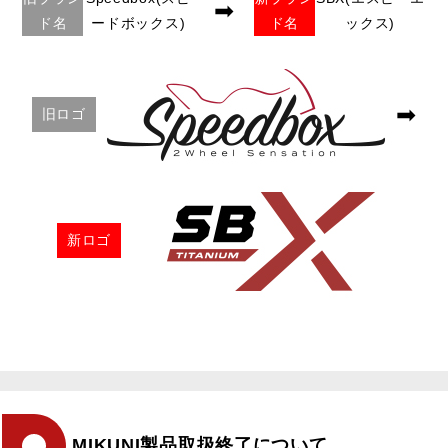
➡
ド名
ードボックス)
ド名
ックス)
➡
旧ロゴ
新ロゴ
MIKUNI製品取扱終了について