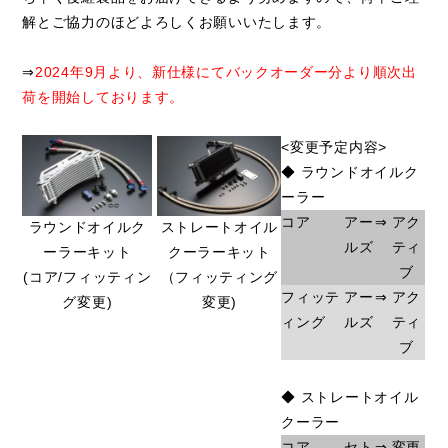
解とご協力のほどよろしくお願いいたします。
⇒
2024年9月より、新仕様にてバックオーダー分より順次出
荷を開始しております。
<変更予定内容>
◆ ラウンドオイルク
ーラー
コア
アー
⇒
アク
ラウンドオイルク
ストレートオイル
ルズ
ティ
ーラーキット
クーラーキット
ブ
(コア/フィッティン
（フィッティング
フィッテ
アー
⇒
アク
グ変更)
変更)
ィング
ルズ
ティ
ブ
◆ ストレートオイル
クーラー
コア
セト
⇒
変更