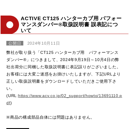
ACTIVE CT125 ハンターカブ用 パフォー
マンスダンパー®取扱説明書 誤表記につ
いて
公開日
2024年10月11日
弊社が取り扱う「CT125 ハンターカブ用 パフォーマンス
ダンパー®」につきまして、2024年9月19日～10月4日の弊
社出荷分に同梱した取扱説明書に表記誤りがございました。
お客様には大変ご迷惑をお掛けいたしますが、下記URLより
正しい取扱説明書をダウンロードしていただきご使用下さ
い。
(URL:
https://www.acv.co.jp/02_support/howto/13691110.p
df
)
※商品の構成部品自体には問題はありません。