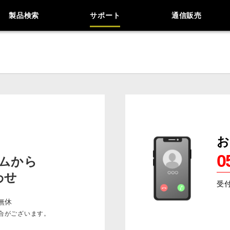
製品検索
サポート
通信販売
お
0
ムから
わせ
受
9
無休
合がございます。