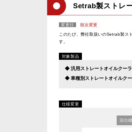
Setrab製ス
変更日
順次変更
このたび、弊社取扱いのSetrab製
す。
対象製品
◆ 汎用ストレートオイルクーラーコ
◆ 車種別ストレートオイルクーラー
仕様変更
旧仕