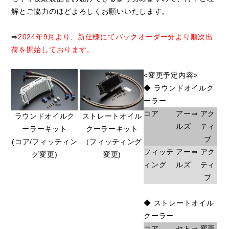
解とご協力のほどよろしくお願いいたします。
⇒
2024年9月より、新仕様にてバックオーダー分より順次出
荷を開始しております。
<変更予定内容>
◆ ラウンドオイルク
ーラー
コア
アー
⇒
アク
ラウンドオイルク
ストレートオイル
ルズ
ティ
ーラーキット
クーラーキット
ブ
(コア/フィッティン
（フィッティング
フィッテ
アー
⇒
アク
グ変更)
変更)
ィング
ルズ
ティ
ブ
◆ ストレートオイル
クーラー
コア
セト
⇒
変更