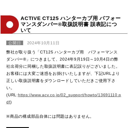
ACTIVE CT125 ハンターカブ用 パフォー
マンスダンパー®取扱説明書 誤表記につ
いて
公開日
2024年10月11日
弊社が取り扱う「CT125 ハンターカブ用 パフォーマンス
ダンパー®」につきまして、2024年9月19日～10月4日の弊
社出荷分に同梱した取扱説明書に表記誤りがございました。
お客様には大変ご迷惑をお掛けいたしますが、下記URLより
正しい取扱説明書をダウンロードしていただきご使用下さ
い。
(URL:
https://www.acv.co.jp/02_support/howto/13691110.p
df
)
※商品の構成部品自体には問題はありません。