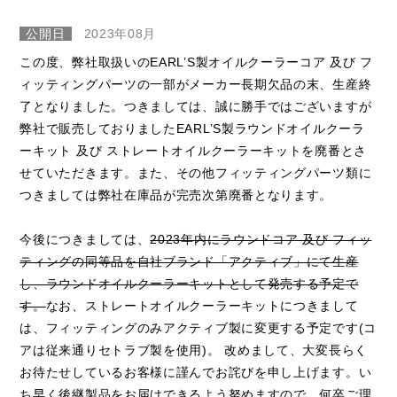
公開日
2023年08月
この度、弊社取扱いのEARL’S製オイルクーラーコア 及び フ
ィッティングパーツの一部がメーカー長期欠品の末、生産終
了となりました。つきましては、誠に勝手ではございますが
弊社で販売しておりましたEARL’S製ラウンドオイルクーラ
ーキット 及び ストレートオイルクーラーキットを廃番とさ
せていただきます。また、その他フィッティングパーツ類に
つきましては弊社在庫品が完売次第廃番となります。
今後につきましては、
2023年内にラウンドコア 及び フィッ
ティングの同等品を自社ブランド「アクティブ」にて生産
し、ラウンドオイルクーラーキットとして発売する予定で
す。
なお、ストレートオイルクーラーキットにつきまして
は、フィッティングのみアクティブ製に変更する予定です(コ
アは従来通りセトラブ製を使用)。 改めまして、大変長らく
お待たせしているお客様に謹んでお詫びを申し上げます。い
ち早く後継製品をお届けできるよう努めますので、何卒ご理