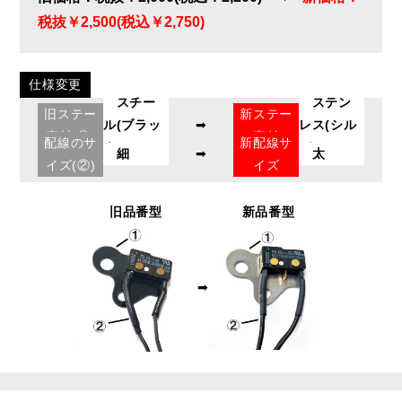
税抜￥2,500(税込￥2,750)
仕様変更
スチー
ステン
旧ステー
新ステー
ル(ブラッ
➡
レス(シル
素材(①)
素材
配線のサ
新配線サ
ク)
バー)
細
➡
太
イズ(②)
イズ
旧品番型
新品番型
➡