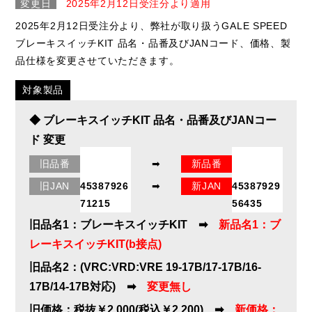
変更日
2025年2月12日受注分より適用
2025年2月12日受注分より、弊社が取り扱うGALE SPEED
ブレーキスイッチKIT 品名・品番及びJANコード、価格、製
品仕様を変更させていただきます。
対象製品
◆ ブレーキスイッチKIT 品名・品番及びJANコー
ド 変更
旧品番
➡
新品番
29000035
29000259
旧JAN
45387926
➡
新JAN
45387929
71215
56435
旧品名1：ブレーキスイッチKIT ➡
新品名1：ブ
レーキスイッチKIT(b接点)
旧品名2：(VRC:VRD:VRE 19-17B/17-17B/16-
17B/14-17B対応) ➡
変更無し
旧価格：税抜￥2,000(税込￥2,200) ➡
新価格：