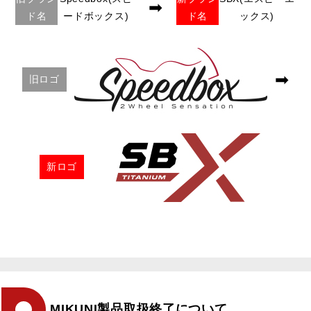
➡
ド名
ードボックス)
ド名
ックス)
➡
旧ロゴ
新ロゴ
MIKUNI製品取扱終了について