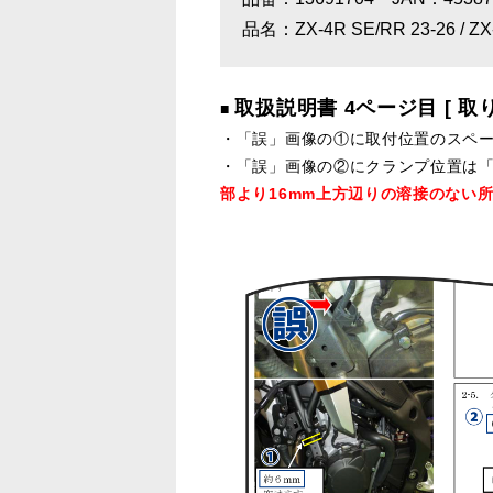
品名：ZX-4R SE/RR 23-26 / ZX
取扱説明書 4ページ目 [ 
■
・「誤」画像の①に取付位置のスペー
・「誤」画像の②にクランプ位置は「
部より16mm上方辺りの溶接のない