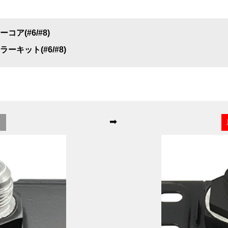
ア(#6/#8)
キット(#6/#8)
➡
様