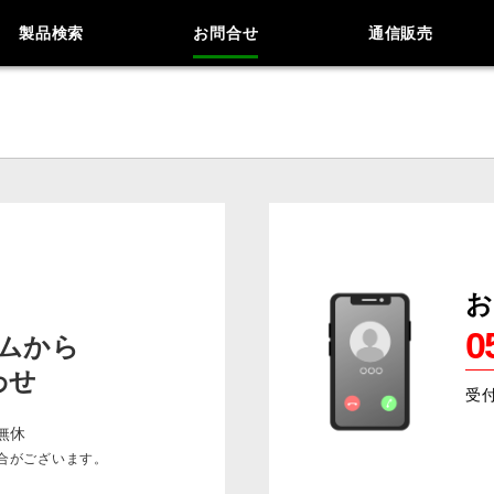
製品検索
お問合せ
通信販売
お
0
ムから
わせ
受
9
無休
合がございます。