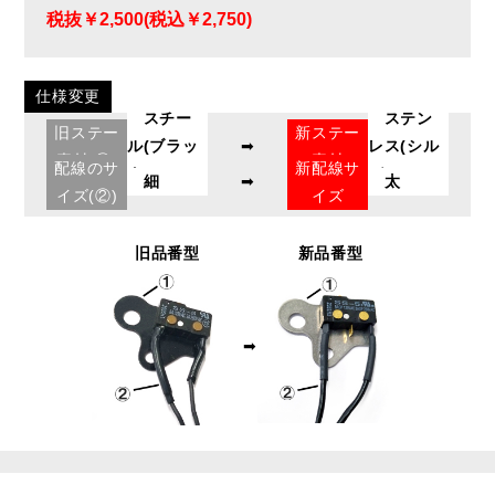
税抜￥2,500(税込￥2,750)
仕様変更
スチー
ステン
旧ステー
新ステー
ル(ブラッ
➡
レス(シル
素材(①)
素材
配線のサ
新配線サ
ク)
バー)
細
➡
太
イズ(②)
イズ
旧品番型
新品番型
➡