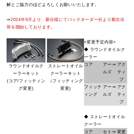
解とご協力のほどよろしくお願いいたします。
⇒
2024年9月より、新仕様にてバックオーダー分より順次出
荷を開始しております。
<変更予定内容>
◆ ラウンドオイルク
ーラー
コア
アー
⇒
アク
ラウンドオイルク
ストレートオイル
ルズ
ティ
ーラーキット
クーラーキット
ブ
(コア/フィッティン
（フィッティング
フィッテ
アー
⇒
アク
グ変更)
変更)
ィング
ルズ
ティ
ブ
◆ ストレートオイル
クーラー
コア
セト
⇒
変更