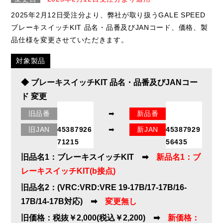
2025年2月12日受注分より、弊社が取り扱うGALE SPEED
ブレーキスイッチKIT 品名・品番及びJANコード、価格、製
品仕様を変更させていただきます。
対象製品
◆ ブレーキスイッチKIT 品名・品番及びJANコー
ド 変更
旧品番
➡
新品番
29000035
29000259
旧JAN
45387926
➡
新JAN
45387929
71215
56435
旧品名1：ブレーキスイッチKIT ➡
新品名1：ブ
レーキスイッチKIT(b接点)
旧品名2：(VRC:VRD:VRE 19-17B/17-17B/16-
17B/14-17B対応) ➡
変更無し
旧価格：税抜￥2,000(税込￥2,200) ➡
新価格：