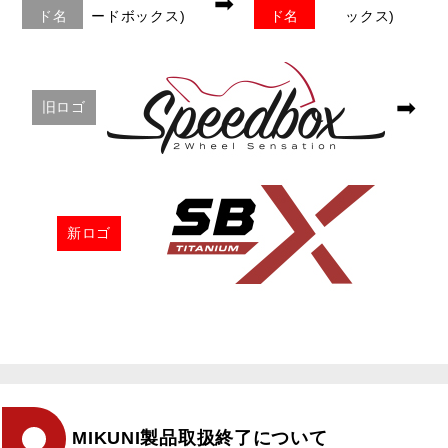
➡
ド名
ードボックス)
ド名
ックス)
➡
旧ロゴ
新ロゴ
MIKUNI製品取扱終了について