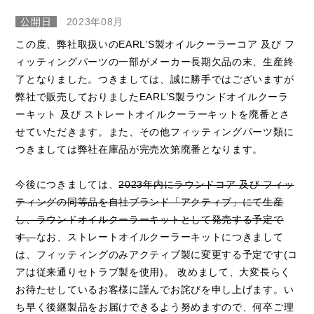
公開日
2023年08月
この度、弊社取扱いのEARL’S製オイルクーラーコア 及び フ
ィッティングパーツの一部がメーカー長期欠品の末、生産終
了となりました。つきましては、誠に勝手ではございますが
弊社で販売しておりましたEARL’S製ラウンドオイルクーラ
ーキット 及び ストレートオイルクーラーキットを廃番とさ
せていただきます。また、その他フィッティングパーツ類に
つきましては弊社在庫品が完売次第廃番となります。
今後につきましては、
2023年内にラウンドコア 及び フィッ
ティングの同等品を自社ブランド「アクティブ」にて生産
し、ラウンドオイルクーラーキットとして発売する予定で
す。
なお、ストレートオイルクーラーキットにつきまして
は、フィッティングのみアクティブ製に変更する予定です(コ
アは従来通りセトラブ製を使用)。 改めまして、大変長らく
お待たせしているお客様に謹んでお詫びを申し上げます。い
ち早く後継製品をお届けできるよう努めますので、何卒ご理