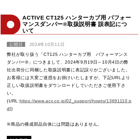
ACTIVE CT125 ハンターカブ用 パフォー
マンスダンパー®取扱説明書 誤表記につ
いて
公開日
2024年10月11日
弊社が取り扱う「CT125 ハンターカブ用 パフォーマンス
ダンパー®」につきまして、2024年9月19日～10月4日の弊
社出荷分に同梱した取扱説明書に表記誤りがございました。
お客様には大変ご迷惑をお掛けいたしますが、下記URLより
正しい取扱説明書をダウンロードしていただきご使用下さ
い。
(URL:
https://www.acv.co.jp/02_support/howto/13691110.p
df
)
※商品の構成部品自体には問題はありません。