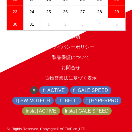
23
24
25
26
27
28
29
30
31
1
2
3
4
5
免責事項
プライバシーポリシー
製品保証について
お問合せ
古物営業法に基づく表示
X
f | ACTIVE
f | GALE SPEED
f | SW-MOTECH
f | BELL
f | HYPERPRO
Insta | ACTIVE
Insta | GALE SPEED
All Rights Reserved, Copyright © ACTIVE co.,LTD